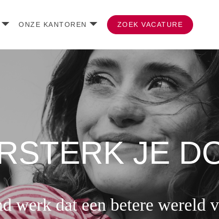
ONZE KANTOREN
ZOEK VACATURE
RSTERK JE D
nd werk dat een betere wereld