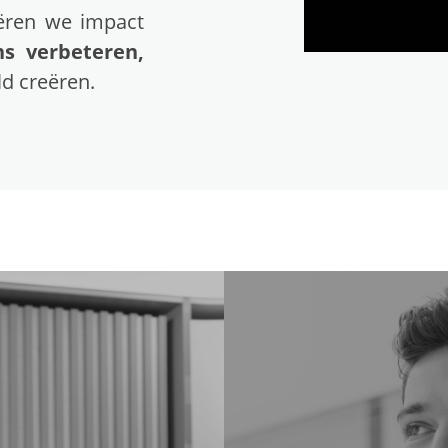
ëren we impact
ns verbeteren,
d creëren.