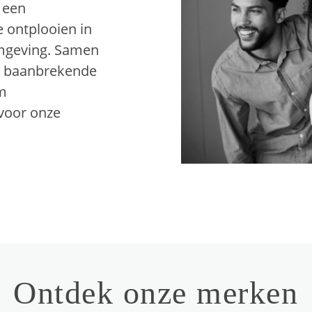
 een
e ontplooien in
omgeving. Samen
e baanbrekende
om
 voor onze
Ontdek onze merken