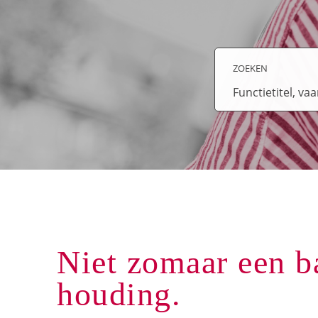
ZOEKEN
Functietitel,
vaardigheid,
sleutelwoord
Niet zomaar een ba
houding.