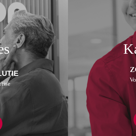
es
Ka
Z
LUTIE
Vo
tise