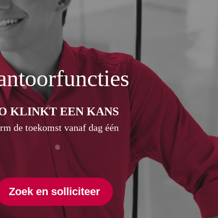
ntoorfuncties
O KLINKT EEN KANS
rm de toekomst vanaf dag één
Zoek en solliciteer