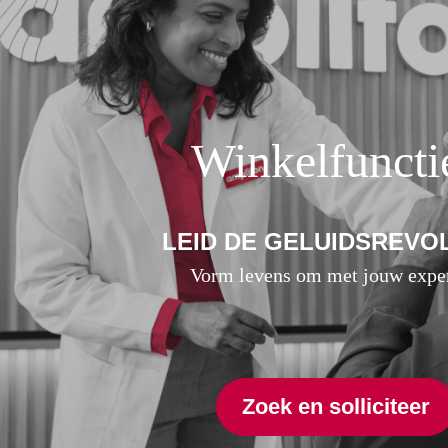
Winkelfuncti
LEID DE GELUIDSREVO
Vorm levens om met jouw exper
Zoek en solliciteer