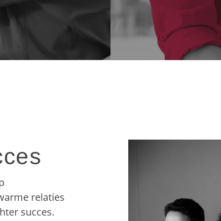
cces
p
warme relaties
hter succes.