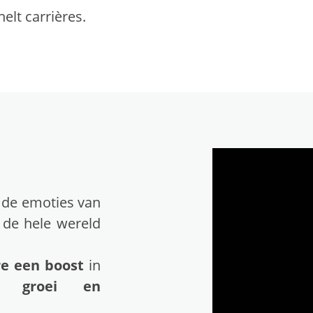
elt carrières.
t de emoties van
 de hele wereld
re een
boost
in
ie, groei en